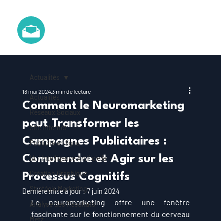
Actualités
13 mai 2024
3 min de lecture
Actualités
Comment le Neuromarketing
Réseaux Sociaux
peut Transformer les
Site Internet
Campagnes Publicitaires :
Publicité en ligne
Comprendre et Agir sur les
IA / Intelligence Artificielle
Création Graphique
Processus Cognitifs
Stratégie Marketing
Dernière mise à jour :
7 juin 2024
Le neuromarketing offre une fenêtre 
Analyse des Résultats
fascinante sur le fonctionnement du cerveau 
Metz