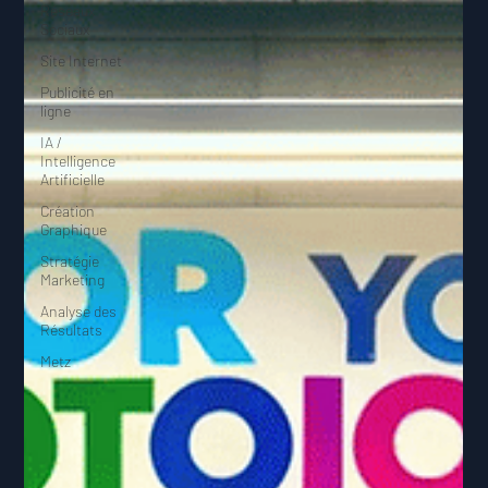
Réseaux
Sociaux
Site Internet
Publicité en
ligne
IA /
Intelligence
Artificielle
Création
Graphique
Stratégie
Marketing
Analyse des
Résultats
Metz