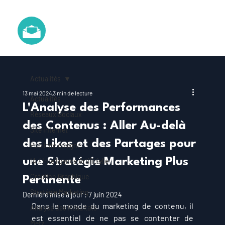
Actualités
13 mai 2024
3 min de lecture
Actualités
L'Analyse des Performances
Réseaux Sociaux
des Contenus : Aller Au-delà
Site Internet
des Likes et des Partages pour
Publicité en ligne
une Stratégie Marketing Plus
IA / Intelligence Artificielle
Création Graphique
Pertinente
Stratégie Marketing
Dernière mise à jour :
7 juin 2024
Dans le monde du marketing de contenu, il 
Analyse des Résultats
est essentiel de ne pas se contenter de 
Metz